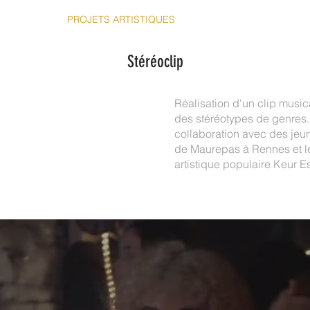
ACCUEIL
PROJETS ARTISTIQUES
ATELIERS
CONTACT
Stéréoclip
Réalisation d'un clip music
des stéréotypes de genres.
collaboration avec des jeu
de Maurepas à Rennes et le
artistique populaire Keur
PORTRAITS DOCUMENTAIRES ET