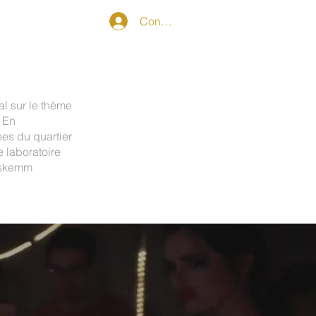
Connexion
al sur le thème
 En
nes du quartier
 laboratoire
 Eskemm