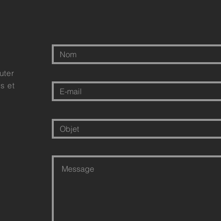
uter
s et