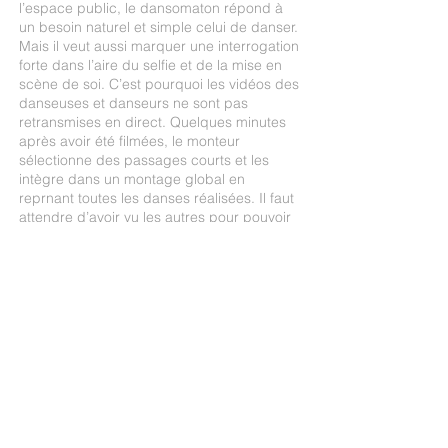
l’espace public, le dansomaton répond à
un besoin naturel et simple celui de danser.
Mais il veut aussi marquer une interrogation
forte dans l’aire du selfie et de la mise en
scène de soi. C’est pourquoi les vidéos des
danseuses et danseurs ne sont pas
retransmises en direct. Quelques minutes
après avoir été filmées, le monteur
sélectionne des passages courts et les
intègre dans un montage global en
reprnant toutes les danses réalisées. Il faut
attendre d’avoir vu les autres pour pouvoir
se découvrir ensuite... De la représentation
de soi, nous basculons vers la découverte
de l’autre, à travers une représentation de
son corps en mouvement.
lesfilmsdumacadam@gmail.com
| 32 rue
de la marbaudais 35700 Rennes | Tel :
0033 (0)650852634