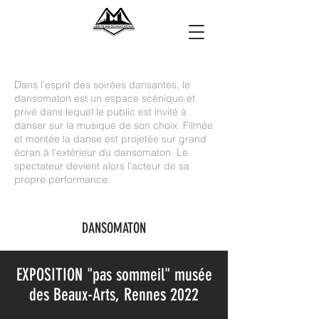
Dans l’esprit des soirées dansantes, le
dansomaton est un espace scénique et
privé dans lequel le public est invité à
danser sur la musique de son choix. Filmée
et montée la danse est projetée sur grand
écran à l’extérieur du dansomaton.
Le
spectateur devient alors l’acteur de sa
propre performance.
DANSOMATON
EXPOSITION "pas sommeil" musée
des Beaux-Arts, Rennes 2022