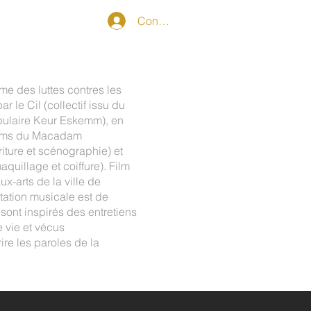
Connexion
me des luttes contres les
r le Cil (collectif issu du
opulaire Keur Eskemm), en
Films du Macadam
ture et scénographie) et
aquillage et coiffure). Film
x-arts de la ville de
tation musicale est de
sont inspirés des entretiens
 vie et vécus
ire les paroles de la