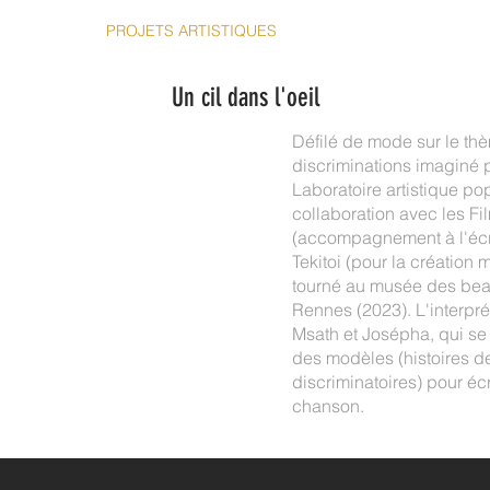
ACCUEIL
PROJETS ARTISTIQUES
ATELIERS
CONTACT
Un cil dans l'oeil
Défilé de mode sur le thè
discriminations imaginé pa
Laboratoire artistique p
collaboration avec les 
(accompagnement à l'écri
Tekitoi (pour la création m
tourné au musée des beau
Rennes (2023). L'interpré
Msath et Josépha, qui se 
des modèles (histoires de
discriminatoires) pour écr
chanson.