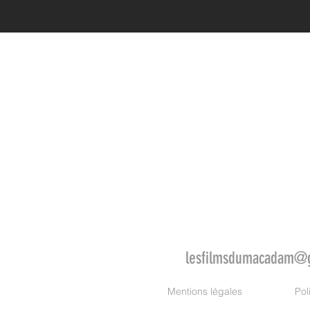
lesfilmsdumacadam@
Mentions légales
Pol