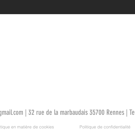
gmail.com
| 32 rue de la marbaudais 35700 Rennes | T
itique en matière de cookies
Politique de confidentialité